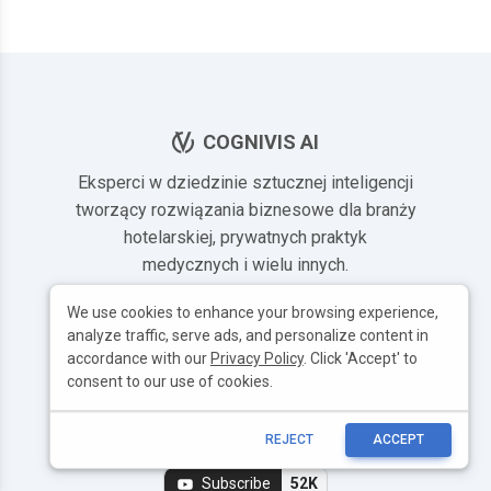
COGNIVIS AI
Eksperci w dziedzinie sztucznej inteligencji
tworzący rozwiązania biznesowe dla branży
hotelarskiej, prywatnych praktyk
medycznych i wielu innych.
We use cookies to enhance your browsing experience,
ZNAJDŹ NAS
analyze traffic, serve ads, and personalize content in
accordance with our
Privacy Policy
. Click 'Accept' to
LinkedIn
consent to our use of cookies.
Dawid Adach
Michał Szymański
REJECT
ACCEPT
Kanał YouTube
Subscribe
52K