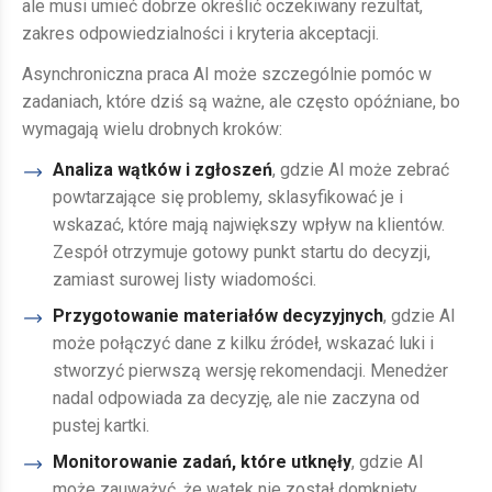
ale musi umieć dobrze określić oczekiwany rezultat,
zakres odpowiedzialności i kryteria akceptacji.
Asynchroniczna praca AI może szczególnie pomóc w
zadaniach, które dziś są ważne, ale często opóźniane, bo
wymagają wielu drobnych kroków:
Analiza wątków i zgłoszeń
, gdzie AI może zebrać
powtarzające się problemy, sklasyfikować je i
wskazać, które mają największy wpływ na klientów.
Zespół otrzymuje gotowy punkt startu do decyzji,
zamiast surowej listy wiadomości.
Przygotowanie materiałów decyzyjnych
, gdzie AI
może połączyć dane z kilku źródeł, wskazać luki i
stworzyć pierwszą wersję rekomendacji. Menedżer
nadal odpowiada za decyzję, ale nie zaczyna od
pustej kartki.
Monitorowanie zadań, które utknęły
, gdzie AI
może zauważyć, że wątek nie został domknięty,