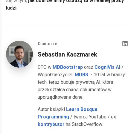
się w tym,
jak dobrze firmy osadzą AI w realnej pracy
ludzi
.
O autorze
Sebastian Kaczmarek
CTO w
MDBootstrap
oraz
CogniVis AI
/
Współzałożyciel
MDBS
- 10 lat w branży
tech, teraz buduje prywatną AI, która
przekształca chaos dokumentów w
uporządkowane dane.
Autor książki
Learn Bosque
Programming
/ twórca YouTube / ex
kontrybutor
na StackOverflow.