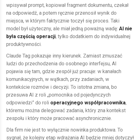
wpisywał prompt, kopiował fragment dokumentu, czekał
na odpowiedź, a potem ręcznie przenosił wynik do
miejsca, w którym faktycznie toczył się proces. Taki
model był użyteczny, ale miał jedną poważną wadę:
AI nie
była częścią operacji
, tylko dodatkiem do indywidualnej
produktywności.
Claude Tag pokazuje inny kierunek. Zamiast zmuszać
ludzi do przechodzenia do osobnego interfejsu, AI
pojawia się tam, gdzie zespół już pracuje: w kanałach
komunikacyjnych, w wątkach, przy zadaniach, w
kontekście rozmów i decyzji. To istotna zmiana, bo
przesuwa AI z roli „pomocnika od pojedynczych
odpowiedzi” do roli
operacyjnego współpracownika
,
któremu można delegować zadania, który zna kontekst
zespołu i który może pracować asynchronicznie.
Dla firm nie jest to wyłącznie nowinka produktowa. To
sygnał, że kolejny etap wdrażania AI będzie mniej dotyczył