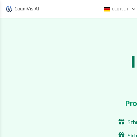
CogniVis AI
DEUTSCH
Pro
Sch
Sic