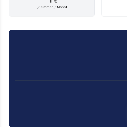
€
／Zimmer ／Monat