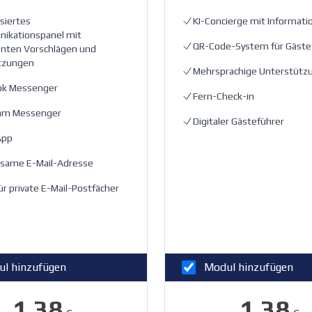
isiertes
KI-Concierge mit Informati
ikationspanel mit
QR-Code-System für Gäste
genten Vorschlägen und
tzungen
Mehrsprachige Unterstütz
ok Messenger
Fern-Check-in
ram Messenger
Digitaler Gästeführer
App
same E-Mail-Adresse
ür private E-Mail-Postfächer
l hinzufügen
Modul hinzufügen
1.38
1.38