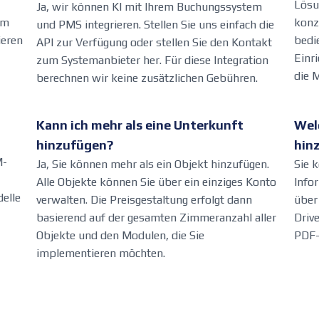
Lösu
Ja, wir können KI mit Ihrem Buchungssystem
em
konzi
und PMS integrieren. Stellen Sie uns einfach die
ieren
bedi
API zur Verfügung oder stellen Sie den Kontakt
Einr
zum Systemanbieter her. Für diese Integration
die 
berechnen wir keine zusätzlichen Gebühren.
Kann ich mehr als eine Unterkunft
Wel
hinzufügen?
hin
M-
Ja, Sie können mehr als ein Objekt hinzufügen.
Sie k
Alle Objekte können Sie über ein einziges Konto
Info
elle
verwalten. Die Preisgestaltung erfolgt dann
über
basierend auf der gesamten Zimmeranzahl aller
Driv
Objekte und den Modulen, die Sie
PDF-
implementieren möchten.