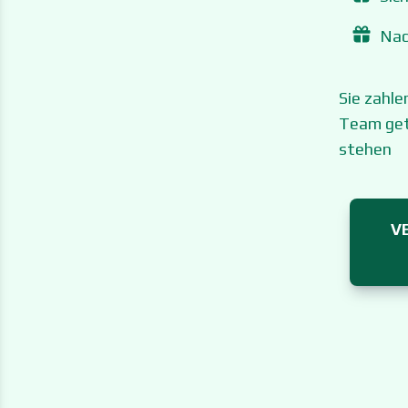
Nac
Sie zahl
Team get
stehen
V