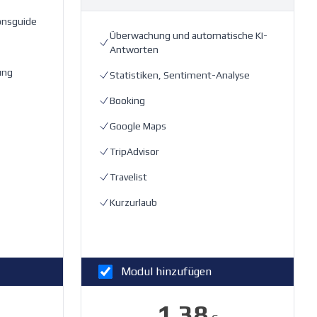
onsguide
Überwachung und automatische KI-
Antworten
ung
Statistiken, Sentiment-Analyse
Booking
Google Maps
TripAdvisor
Travelist
Kurzurlaub
Modul hinzufügen
1.38