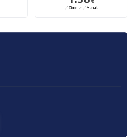
€
／Zimmer ／Monat