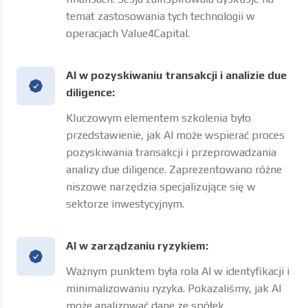
Najważniejsze punkty szkolenia
Wprowadzenie do AI:
Warsztat rozpoczął się od ogólnego
omówienia AI, w tym dostępnych narzędzi i
ich najnowszych aktualizacji. Uczestnicy
dowiedzieli się, jak AI jest wykorzystywana w
różnych sektorach, w tym w biznesie i
finansach. Sesja zainspirowała dyskusje na
temat zastosowania tych technologii w
operacjach Value4Capital.
AI w pozyskiwaniu transakcji i analizie due
diligence:
Kluczowym elementem szkolenia było