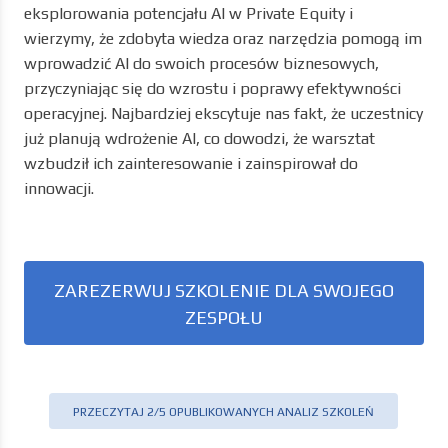
pozytywne – warsztat otrzymał imponującą ocenę
8,8/10. Uczestnicy docenili dogłębność treści oraz
praktyczne, interaktywne podejście. Szczególnie cenna
okazała się część dotycząca zastosowań AI w procesach
inwestycyjnych.
Podsumowanie
Jesteśmy dumni, że zainspirowaliśmy zespół do
eksplorowania potencjału AI w Private Equity i
wierzymy, że zdobyta wiedza oraz narzędzia pomogą im
wprowadzić AI do swoich procesów biznesowych,
przyczyniając się do wzrostu i poprawy efektywności
operacyjnej. Najbardziej ekscytuje nas fakt, że uczestnicy
już planują wdrożenie AI, co dowodzi, że warsztat
wzbudził ich zainteresowanie i zainspirował do
innowacji.