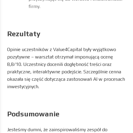
Przedstawiono szeroką gamę narzędzi
opartych na AI, które mają na celu
usprawnienie procesów zarządzania i
podejmowania decyzji w firmie. Omówiono
narzędzia umożliwiające menedżerom
wykorzystanie AI bez potrzeby głębokiej
wiedzy technicznej. Sesja dostarczyła
praktycznych przykładów, jak AI może
wspierać decyzje strategiczne, prognozować
wyniki i upraszczać złożone procesy,
przyczyniając się do wzrostu i skalowalności
firmy.
Rezultaty
Opinie uczestników z Value4Capital były wyjątkowo