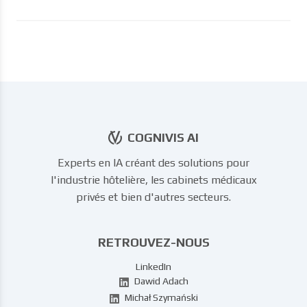
ZAREZERWUJ SZKOLENIE DLA SWOJEGO
ZESPOŁU
PRZECZYTAJ 2/5 OPUBLIKOWANYCH ANALIZ SZKOLEŃ