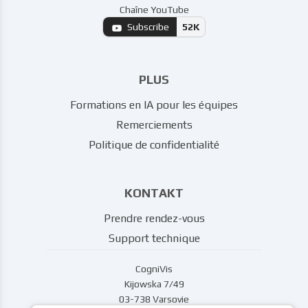
COGNIVIS AI
Experts en IA créant des solutions pour
l'industrie hôtelière, les cabinets médicaux
privés et bien d'autres secteurs.
RETROUVEZ-NOUS
LinkedIn
Dawid Adach
Michał Szymański
Chaîne YouTube
Subscribe
52K
PLUS
Formations en IA pour les équipes
Remerciements