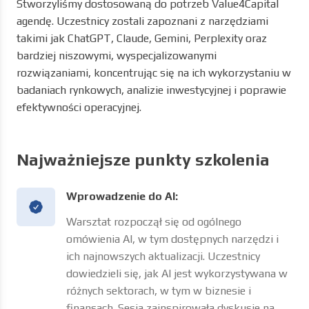
pozyskiwanie transakcji, ocena ryzyka i zarządzanie
portfelem. Poprzez wprowadzenie różnorodnych
narzędzi AI i demonstrację ich praktycznych
zastosowań, chcieliśmy zainspirować uczestników do
integracji AI w procesach inwestycyjnych i codziennej
działalności.
Opracowanie szkolenia
Stworzyliśmy dostosowaną do potrzeb Value4Capital
agendę. Uczestnicy zostali zapoznani z narzędziami
takimi jak ChatGPT, Claude, Gemini, Perplexity oraz
bardziej niszowymi, wyspecjalizowanymi
rozwiązaniami, koncentrując się na ich wykorzystaniu w
badaniach rynkowych, analizie inwestycyjnej i poprawie
efektywności operacyjnej.