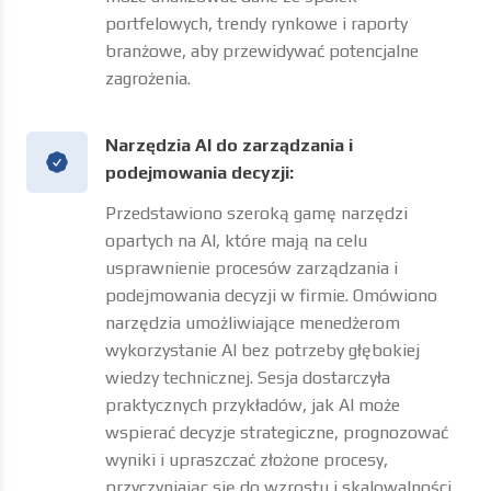
przedstawienie, jak AI może wspierać proces
pozyskiwania transakcji i przeprowadzania
analizy due diligence. Zaprezentowano różne
niszowe narzędzia specjalizujące się w
sektorze inwestycyjnym.
AI w zarządzaniu ryzykiem:
Ważnym punktem była rola AI w identyfikacji i
minimalizowaniu ryzyka. Pokazaliśmy, jak AI
może analizować dane ze spółek
portfelowych, trendy rynkowe i raporty
branżowe, aby przewidywać potencjalne
zagrożenia.
Narzędzia AI do zarządzania i
podejmowania decyzji: