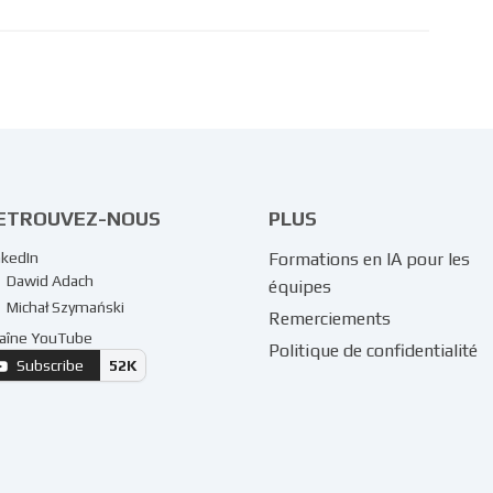
ETROUVEZ-NOUS
PLUS
nkedIn
Formations en IA pour les
Dawid Adach
équipes
Michał Szymański
Remerciements
aîne YouTube
Politique de confidentialité
Subscribe
52K