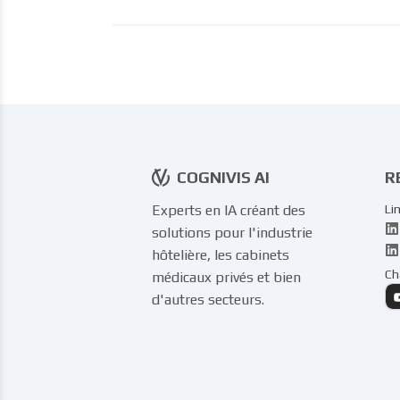
COGNIVIS AI
R
Experts en IA créant des
Li
solutions pour l'industrie
hôtelière, les cabinets
Ch
médicaux privés et bien
d'autres secteurs.