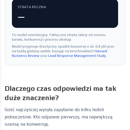
STRATA ROCZNA
—
To model orientacyjny. Faktyczna strata zależy od sezonu,
kanału, konkurencji i procesu obsługi.
Model przyjmuje drastyczny spadek konwersji o ok. 0,8 pkt proc.
na każdą godzinę zwłoki, bazując na benchmarkach
Harvard
Business Review
oraz
Lead Response Management Study
.
Dlaczego czas odpowiedzi ma tak
duże znaczenie?
Gość najczęściej wysyła zapytanie do kilku hoteli
jednocześnie. Kto odpowie pierwszy, ma największą
szansę na konwersję.