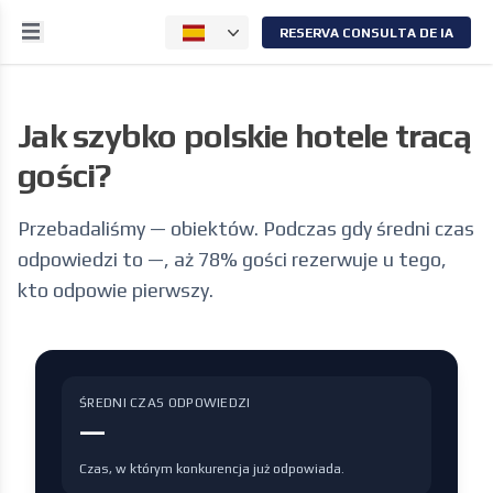
RESERVA CONSULTA DE IA
Jak szybko polskie hotele tracą
gości?
Przebadaliśmy
—
obiektów. Podczas gdy średni czas
odpowiedzi to
—
, aż 78% gości rezerwuje u tego,
kto odpowie pierwszy.
ŚREDNI CZAS ODPOWIEDZI
—
Czas, w którym konkurencja już odpowiada.