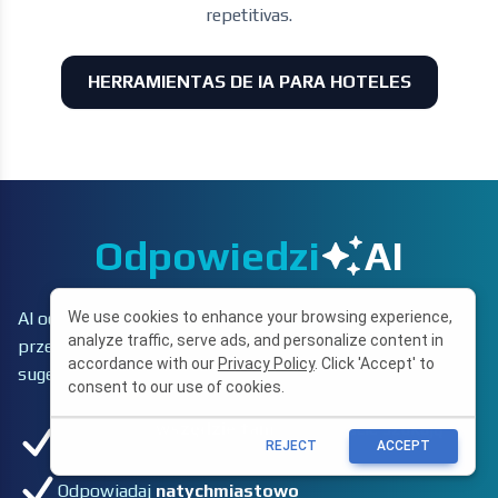
repetitivas.
HERRAMIENTAS DE IA PARA HOTELES
Odpowiedzi
AI
We use cookies to enhance your browsing experience,
AI odpowie na większość pytań, a trudne przypadki
analyze traffic, serve ads, and personalize content in
przekieruje do centralnego panelu z auto-tłumaczeniami i
accordance with our
Privacy Policy
. Click 'Accept' to
sugestiami AI.
consent to our use of cookies.
Odpowiadaj
wszędzie tam
, gdzie goście szukają
REJECT
ACCEPT
informacji
Odpowiadaj
natychmiastowo