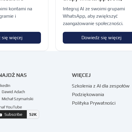
woimi kontami na
Integruj AI ze swoimi grupami
gramie i
WhatsApp, aby zwiększyć
zaangażowanie społeczności.
 się więcej
Dowiedz się więcej
NAJDŹ NAS
WIĘCEJ
nkedIn
Szkolenia z AI dla zespołów
Dawid Adach
Podziękowania
Michał Szymański
Polityka Prywatności
nał YouTube
Subscribe
52K