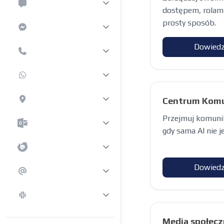
dostępem, rolami
prosty sposób.
Dowiedz
Centrum Komu
Przejmuj komunik
gdy sama AI nie j
Dowiedz
Media społec