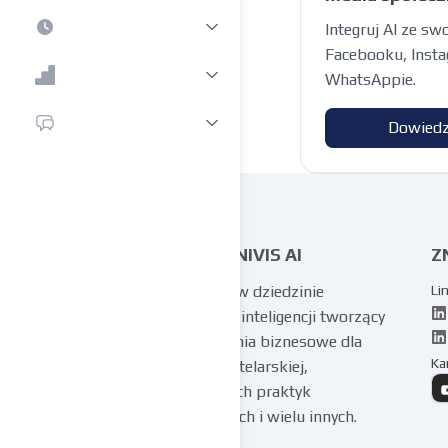
Integruj AI ze s
Facebooku, Insta
WhatsAppie.
Dowiedz
COGNIVIS AI
Z
Eksperci w dziedzinie
Li
sztucznej inteligencji tworzący
rozwiązania biznesowe dla
Ka
branży hotelarskiej,
prywatnych praktyk
medycznych i wielu innych.