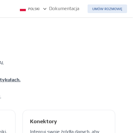
Dokumentacja
POLSKI
UMÓW ROZMOWĘ
I.
tykułach.
.
Konektory
iki,
Integruj swoje źródła danych, aby