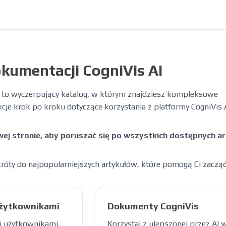
kumentacji CogniVis AI
to wyczerpujący katalog, w którym znajdziesz kompleksowe
kcje krok po kroku dotyczące korzystania z platformy CogniVis A
wej stronie, aby poruszać się po wszystkich dostępnych ar
króty do najpopularniejszych artykułów, które pomogą Ci zacząć
użytkownikami
Dokumenty CogniVis
i użytkownikami,
Korzystaj z ulepszonej przez AI w