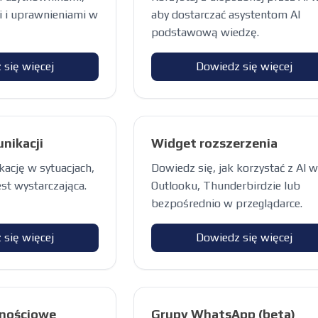
 i uprawnieniami w
aby dostarczać asystentom AI
podstawową wiedzę.
 się więcej
Dowiedz się więcej
nikacji
Widget rozszerzenia
ację w sytuacjach,
Dowiedz się, jak korzystać z AI w
est wystarczająca.
Outlooku, Thunderbirdzie lub
bezpośrednio w przeglądarce.
 się więcej
Dowiedz się więcej
znościowe
Grupy WhatsApp (beta)