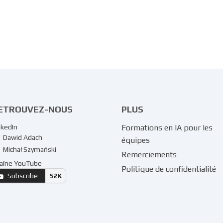
ETROUVEZ-NOUS
PLUS
nkedIn
Formations en IA pour les
Dawid Adach
équipes
Michał Szymański
Remerciements
aîne YouTube
Politique de confidentialité
Subscribe
52K