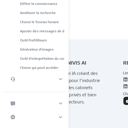
Définir la connaissance
Améliorer la recherche
Choisir le fuseau horaire
Ajouter des messages de démarrage
Outil ProfitRoom
Générateur d'images
Outil d'interprétation du code
COGNIVIS AI
R
Choisir qui peut accéder
Experts en IA créant des
Li
solutions pour l'industrie
hôtelière, les cabinets
Ch
médicaux privés et bien
d'autres secteurs.