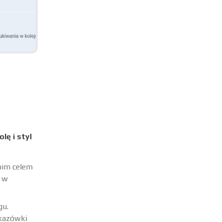
lę i styl
woim celem
i w
gu.
skazówki