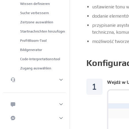
Wissen definieren
ustawienie tonu 
Suche verbessern
dodanie elementów
Zeitzone auswählen
przypisanie asyst
Startnachrichten hinzufügen
techniczna, komu
ProfitRoom-Tool
możliwość tworzen
Bildgenerator
Code-Interpretationstool
Konfigura
Zugang auswählen
Wejdź w U