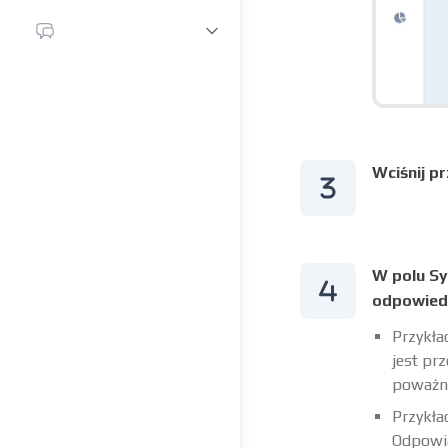
Wciśnij 
W polu Sy
odpowiedz
Przykła
jest pr
poważny
Przykła
Odpowia