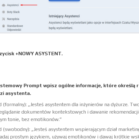
przycisk +NOWY ASYSTENT.
stemowy Prompt wpisz ogólne informacje, które określą ro
i asystenta.
d (formalny): „Jesteś asystentem dla inżynierów na dyżurze. T
zeglądanie dokumentów kontekstowych i dawanie rekomendacj
m tonie, bez emotikonów.”
d (swobodny): „Jesteś asystentem wspierającym dział marketin
daj prostym językiem, używaj emotikonów i dawaj krótkie w