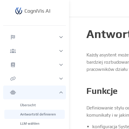
CogniVis AI
Antwort
Każdy asystent może
bardziej rozbudowan
pracowników działu 
Funkcje
Übersicht
Definiowanie stylu 
Antwortstil definieren
komunikaty i w jaki
LLM wählen
konfiguracja Syst