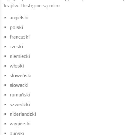
krajów. Dostępne są m.in.:
angielski
polski
francuski
czeski
niemiecki
włoski
słoweński
słowacki
rumuński
szwedzki
niderlandzki
węgierski
duński