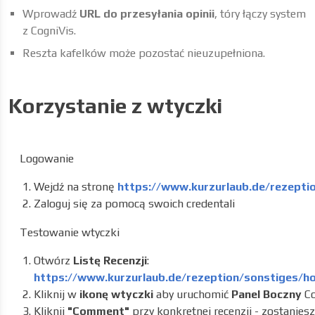
Wprowadź
URL do przesyłania opinii
, tóry łączy system
z CogniVis.
Reszta kafelków może pozostać nieuzupełniona.
Korzystanie z wtyczki
Logowanie
Wejdź na stronę
https://www.kurzurlaub.de/rezeptio
Zaloguj się za pomocą swoich credentali
Testowanie wtyczki
Otwórz
Listę Recenzji
:
https://www.kurzurlaub.de/rezeption/sonstiges/h
Kliknij w
ikonę wtyczki
aby uruchomić
Panel Boczny
Co
Kliknij
"Comment"
przy konkretnej recenzji - zostanies