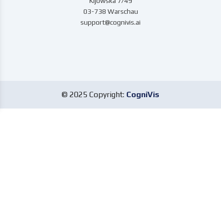
Kijowska 7/49
03-738 Warschau
support@cognivis.ai
© 2025 Copyright:
CogniVis