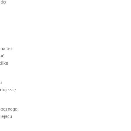
 do
na też
ać
ilka
u
duje się
bocznego,
iejscu