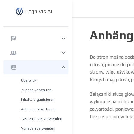
CogniVis AI
Anhäng
Do stron można dodaw
udostępniane do pob
strony, więc użytkown
których mają dostęp
Überblick
Zugang verwalten
Załączniki służą gł
Inhalte organisieren
wykonuje na nich żad
zawartości, poniewa
Anhänge hinzufügen
bezpośrednio w tekśc
Tastenkürzel verwenden
Vorlagen verwenden