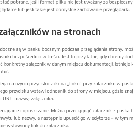
stać pobrane, jeśli format pliku nie jest uważany za bezpieczny
lądarce lub jeśli takie jest domyślne zachowanie przeglądarki.
załączników na stronach
widoczne są w pasku bocznym podczas przeglądania strony, moż
śniki bezpośrednio w treści. Jest to przydatne, gdy chcemy dod
 konkretny załącznik w danym miejscu dokumentacji. Istnieje k
obić.
ga na użyciu przycisku z ikoną „linku” przy załączniku w pask
tego przycisku wstawi odnośnik do strony w miejscu, gdzie znaj
 URL i nazwą załącznika.
eciąganie i upuszczanie. Można przeciągnąć załącznik z paska 
chwytu lub nazwy, a następnie upuścić go w edytorze – w tym m
ie wstawiony link do załącznika.