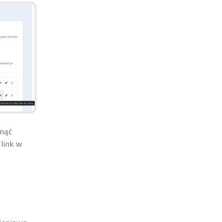
knąć
link w