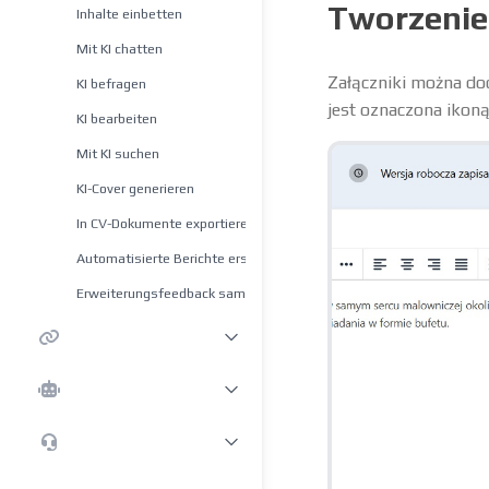
Tworzenie 
Inhalte einbetten
Mit KI chatten
Załączniki można do
KI befragen
jest oznaczona ikoną
KI bearbeiten
Mit KI suchen
KI-Cover generieren
In CV-Dokumente exportieren
Automatisierte Berichte erstellen
Erweiterungsfeedback sammeln