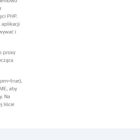
mieniowo
z
ęci PHP.
aplikacji
wywać i
b proxy
ycząca
pen=true),
IME, aby
y. Na
 liście