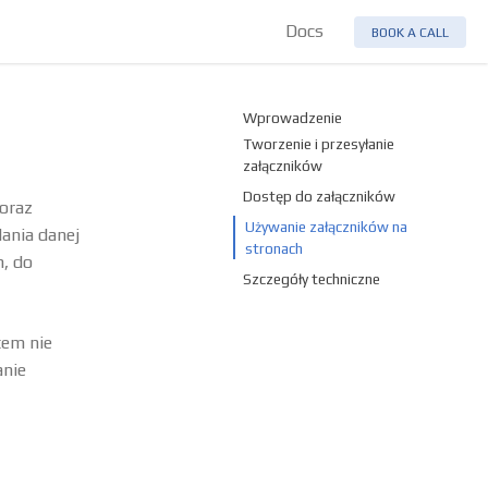
Docs
BOOK A CALL
Wprowadzenie
Tworzenie i przesyłanie
załączników
Dostęp do załączników
 oraz
Używanie załączników na
ania danej
stronach
h, do
Szczegóły techniczne
tem nie
anie