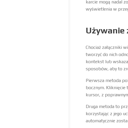
karcie mogą nadal zo
wyświetlenia w przeg
Używanie 
Chociaż załączniki 
tworzyć do nich odno
kontekst lub wskazać
sposobów, aby to zr
Pierwsza metoda pole
bocznym. Kliknięcie 
kursor, z poprawnym
Druga metoda to prz
korzystając z jego u
automatycznie zostan