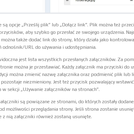
 są opcje „Prześlij plik” lub „Dołącz link”. Plik można też przec
rzycisków, aby szybko go przesłać ze swojego urządzenia. Najc
le można także dodać link do strony, który działa jako kontrolow
 odnośnik/URL do używania i udostępniania.
idoczna jest lista wszystkich przesłanych załączników. Za po
ronie można je przestawiać. Każdy załącznik ma przyciski do u
edycji można zmienić nazwę załącznika oraz podmienić plik lub l
pozostaje niezmieniony. Jest też przycisk pozwalający wstawić
o w sekcji „Używanie załączników na stronach”.
ałączniki są powiązane ze stronami, do których zostały dodan
od możliwości przeglądania strony. Jeśli strona zostanie usunię
z nią załączniki również zostaną usunięte.