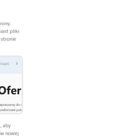
rony.
ast pliki
stronie
, aby
e w nowej