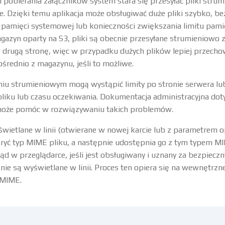
i pobierania załączników system stara się przesyłać pliki stru
e. Dzięki temu aplikacja może obsługiwać duże pliki szybko, be
 pamięci systemowej lub konieczności zwiększania limitu pami
agazyn oparty na S3, pliki są obecnie przesyłane strumieniowo z 
w drugą stronę, więc w przypadku dużych plików lepiej przecho
średnio z magazynu, jeśli to możliwe.
niu strumieniowym mogą wystąpić limity po stronie serwera lu
pliku lub czasu oczekiwania. Dokumentacja administracyjna dot
 może pomóc w rozwiązywaniu takich problemów.
świetlane w linii (otwierane w nowej karcie lub z parametrem o
kryć typ MIME pliku, a następnie udostępnia go z tym typem M
ąd w przeglądarce, jeśli jest obsługiwany i uznany za bezpieczn
nie są wyświetlane w linii. Proces ten opiera się na wewnętrznej
 MIME.