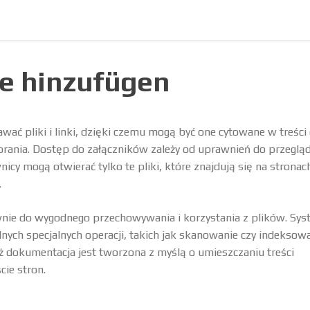
e hinzufügen
ać pliki i linki, dzięki czemu mogą być one cytowane w treści
rania. Dostęp do załączników zależy od uprawnień do przegląd
icy mogą otwierać tylko te pliki, które znajdują się na stronac
.
ównie do wygodnego przechowywania i korzystania z plików. Sys
nych specjalnych operacji, takich jak skanowanie czy indeksow
ż dokumentacja jest tworzona z myślą o umieszczaniu treści
ie stron.