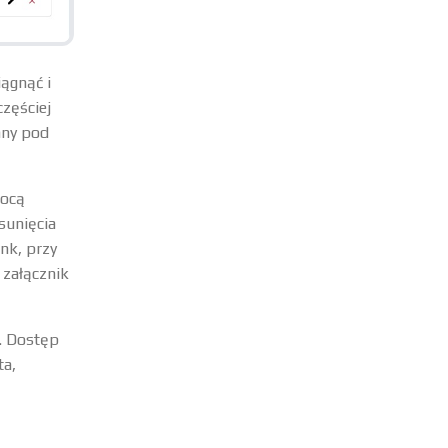
iągnąć i
zęściej
any pod
mocą
sunięcia
ink, przy
 załącznik
e. Dostęp
ta,