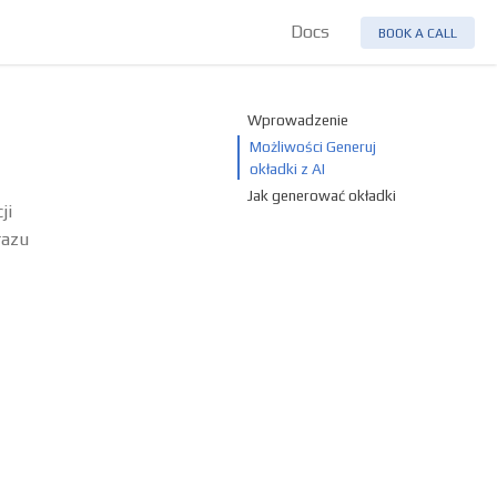
Docs
BOOK A CALL
Wprowadzenie
Możliwości Generuj
okładki z AI
Jak generować okładki
ji
razu