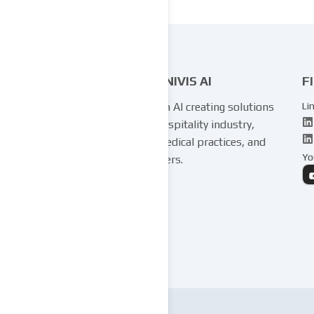
COGNIVIS AI
F
Experts in AI creating solutions
Li
for the hospitality industry,
private medical practices, and
Yo
many others.