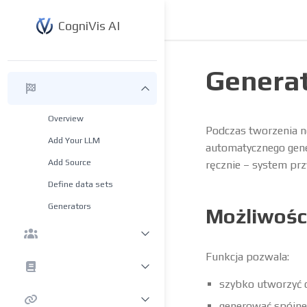
CogniVis AI
Generat
Overview
Podczas tworzenia n
Add Your LLM
automatycznego gene
Add Source
ręcznie – system pr
Define data sets
Generators
Możliwości
Funkcja pozwala:
szybko utworzyć 
generować spójne 