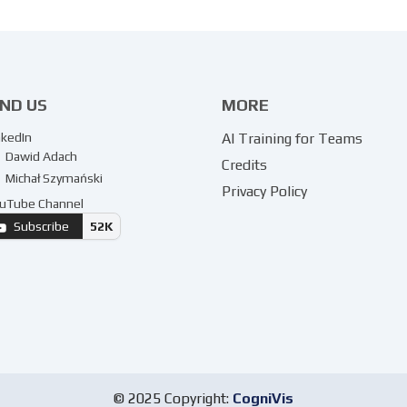
IND US
MORE
nkedIn
AI Training for Teams
Dawid Adach
Credits
Michał Szymański
Privacy Policy
uTube Channel
Subscribe
52K
© 2025 Copyright:
CogniVis