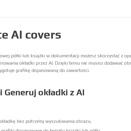
e AI covers
owej półki lub książki w dokumentacji możesz skorzystać z opc
rowania okładki przez AI. Dzięki temu nie musisz dodawać ob
zygotuje grafikę dopasowaną do zawartości.
 Generuj okładki z AI
okładkę bez potrzeby wyszukiwania obrazu,
grafiki dopasowane do tematu książki lub półki,